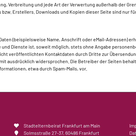
tung, Verbreitung und jede Art der Verwertung außerhalb der Gr
 bzw. Erstellers. Downloads und Kopien dieser Seite sind nur f
ten (beispielsweise Name, Anschrift oder eMail-Adressen) erho
te und Dienste ist, soweit möglich, stets ohne Angabe personen
ht veröffentlichten Kontaktdaten durch Dritte zur Übersendun
it ausdrücklich widersprochen. Die Betreiber der Seiten behalte
ormationen, etwa durch Spam-Mails, vor.
Stadtelternbeirat Frankfurt am Main
Im
Solmsstraße 27-37
, 60486 Frankfurt
Da