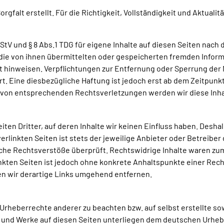
rgfalt erstellt. Für die Richtigkeit, Vollständigkeit und Aktuali
StV und § 8 Abs.1 TDG für eigene Inhalte auf diesen Seiten nach
t, die von ihnen übermittelten oder gespeicherten fremden Inf
eit hinweisen. Verpflichtungen zur Entfernung oder Sperrung de
. Eine diesbezügliche Haftung ist jedoch erst ab dem Zeitpunk
 von entsprechenden Rechtsverletzungen werden wir diese Inh
ten Dritter, auf deren Inhalte wir keinen Einfluss haben. Desha
rlinkten Seiten ist stets der jeweilige Anbieter oder Betreiber 
che Rechtsverstöße überprüft. Rechtswidrige Inhalte waren zum
inkten Seiten ist jedoch ohne konkrete Anhaltspunkte einer Rech
 wir derartige Links umgehend entfernen.
 Urheberrechte anderer zu beachten bzw. auf selbst erstellte so
te und Werke auf diesen Seiten unterliegen dem deutschen Urheber