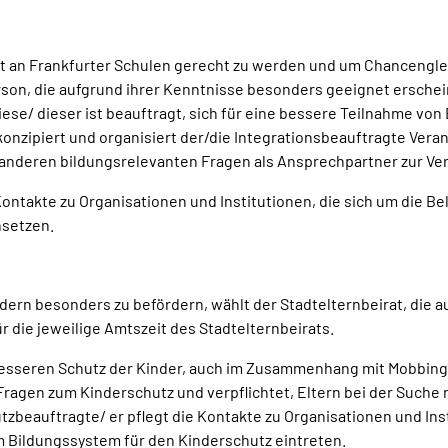
haft an Frankfurter Schulen gerecht zu werden und um Chancengle
rson, die aufgrund ihrer Kenntnisse besonders geeignet erschein
iese/ dieser ist beauftragt, sich für eine bessere Teilnahme von
onzipiert und organisiert der/die Integrationsbeauftragte Veran
nderen bildungsrelevanten Fragen als Ansprechpartner zur Ve
Kontakte zu Organisationen und Institutionen, die sich um die B
nsetzen.
dern besonders zu befördern, wählt der Stadtelternbeirat, die 
r die jeweilige Amtszeit des Stadtelternbeirats.
n besseren Schutz der Kinder, auch im Zusammenhang mit Mobbing
 Fragen zum Kinderschutz und verpflichtet, Eltern bei der Suche
tzbeauftragte/ er pflegt die Kontakte zu Organisationen und Ins
im Bildungssystem für den Kinderschutz eintreten.