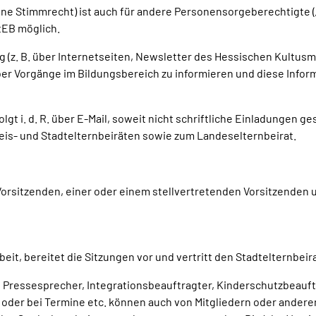
(ohne Stimmrecht) ist auch für andere Personensorgeberechtigte 
tEB möglich.
ig (z. B. über Internetseiten, Newsletter des Hessischen Kultus
er Vorgänge im Bildungsbereich zu informieren und diese Infor
lgt i. d. R. über E-Mail, soweit nicht schriftliche Einladungen g
reis- und Stadtelternbeiräten sowie zum Landeselternbeirat.
orsitzenden, einer oder einem stellvertretenden Vorsitzenden u
beit, bereitet die Sitzungen vor und vertritt den Stadtelternbei
, Pressesprecher, Integrationsbeauftragter, Kinderschutzbeauft
n oder bei Termine etc. können auch von Mitgliedern oder ande