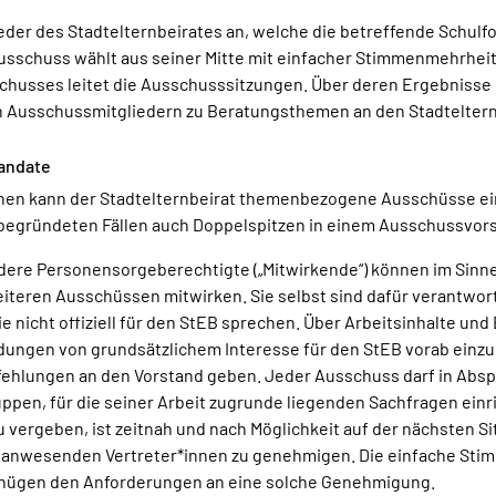
der des Stadtelternbeirates an, welche die betreffende Schulfo
Ausschuss wählt aus seiner Mitte mit einfacher Stimmenmehrheit
husses leitet die Ausschusssitzungen. Über deren Ergebnisse ha
on Ausschussmitgliedern zu Beratungsthemen an den Stadteltern
andate
en kann der Stadtelternbeirat themenbezogene Ausschüsse einr
 begründeten Fällen auch Doppelspitzen in einem Ausschussvors
ndere Personensorgeberechtigte („Mitwirkende“) können im Sinne
teren Ausschüssen mitwirken. Sie selbst sind dafür verantwortl
icht offiziell für den StEB sprechen. Über Arbeitsinhalte und 
dungen von grundsätzlichem Interesse für den StEB vorab einzu
ehlungen an den Vorstand geben. Jeder Ausschuss darf in Absp
pen, für die seiner Arbeit zugrunde liegenden Sachfragen einr
 vergeben, ist zeitnah und nach Möglichkeit auf der nächsten 
 anwesenden Vertreter*innen zu genehmigen. Die einfache St
 genügen den Anforderungen an eine solche Genehmigung.