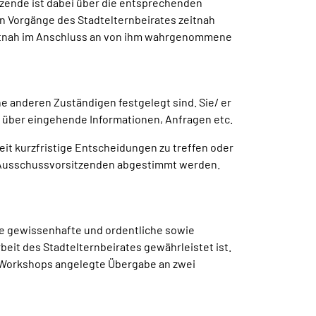
zende ist dabei über die entsprechenden
en Vorgänge des Stadtelternbeirates zeitnah
 zeitnah im Anschluss an von ihm wahrgenommene
ne anderen Zuständigen festgelegt sind. Sie/ er
at über eingehende Informationen, Anfragen etc.
it kurzfristige Entscheidungen zu treffen oder
r Ausschussvorsitzenden abgestimmt werden.
ne gewissenhafte und ordentliche sowie
eit des Stadtelternbeirates gewährleistet ist.
on Workshops angelegte Übergabe an zwei