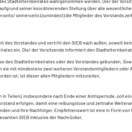
 des Stadtelternbeirates wahrgenommen werden. Die/ der Vorsit
s aufgrund seiner koordinierenden Stellung über alle wesentlich
hrerseits/ seinerseits (zumindest) die Mitglieder des Vorstands
eit des Vorstandes und vertritt den StEB nach außen, soweit kei
irates ein. Die/ der Vorsitzende informiert den Stadtelternbeir
üsse des Stadtelternbeirates oder des Vorstandes gebunden. Sowe
n sie mit mindestens zwei weiteren Vorstandsmitgliedern ode
den ist, ist dieser allen Mitgliedern mitzuteilen.
 in Teilen), insbesondere nach Ende einer Amtsperiode, soll ei
rstand erfolgen, damit eine reibungslose und zeitnahe Weiterarb
zenden und ihre Nachfolger. Empfehlenswert ist eine in Form v
esamten StEB inklusive der Nachrücker.