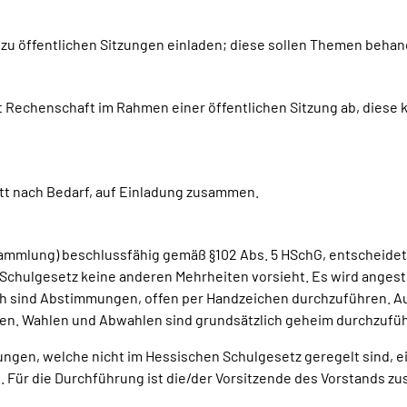
zu öffentlichen Sitzungen einladen; diese sollen Themen behande
at Rechenschaft im Rahmen einer öffentlichen Sitzung ab, diese 
itt nach Bedarf, auf Einladung zusammen.
ersammlung) beschlussfähig gemäß §102 Abs. 5 HSchG, entscheid
 Schulgesetz keine anderen Mehrheiten vorsieht. Es wird anges
ch sind Abstimmungen, offen per Handzeichen durchzuführen. Auf
n. Wahlen und Abwahlen sind grundsätzlich geheim durchzufü
ungen, welche nicht im Hessischen Schulgesetz geregelt sind, 
 Für die Durchführung ist die/der Vorsitzende des Vorstands zu