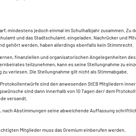
darf, mindestens jedoch einmal im Schulhalbjahr zusammen. Zu d
Schulamt und das Stadtschulamt, eingeladen. Nachrücker und Mi
d gehört werden, haben allerdings ebenfalls kein Stimmrecht.
ernen, finanziellen und organisatorischen Angelegenheiten des St
lternbeirates teilzunehmen, kann es seine Stellungnahme zu ei
g zu verlesen. Die Stellungnahme gilt nicht als Stimmabgabe.
ie Protokollentwürfe sind den anwesenden StEB Mitgliedern inner
wünsche sind dann innerhalb von 10 Tagen der/ dem Protokoll
nde versandt.
t, nach Abstimmungen seine abweichende Auffassung schriftlic
echtigten Mitglieder muss das Gremium einberufen werden.