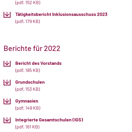
(pdf, 152 KB)
Tätigkeitsbericht Inklusionsausschuss 2023
(pdf, 179 KB)
Berichte für 2022
Bericht des Vorstands
(pdf, 185 KB)
Grundschulen
(pdf, 153 KB)
Gymnasien
(pdf, 149 KB)
Integrierte Gesamtschulen (IGS)
(pdf, 161 KB)