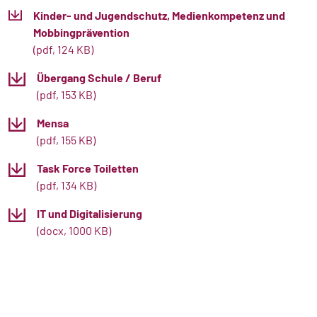
Kinder- und Jugendschutz, Medienkompetenz und
Mobbingprävention
(pdf, 124 KB)
Übergang Schule / Beruf
(pdf, 153 KB)
Mensa
(pdf, 155 KB)
Task Force Toiletten
(pdf, 134 KB)
IT und Digitalisierung
(docx, 1000 KB)