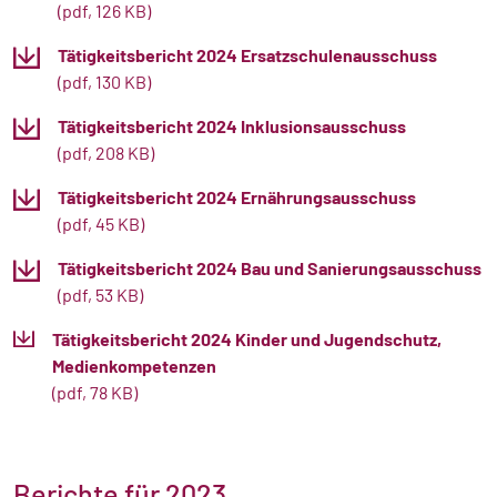
(pdf, 126 KB)
Tätigkeitsbericht 2024 Ersatzschulenausschuss
(pdf, 130 KB)
Tätigkeitsbericht 2024 Inklusionsausschuss
(pdf, 208 KB)
Tätigkeitsbericht 2024 Ernährungsausschuss
(pdf, 45 KB)
Tätigkeitsbericht 2024 Bau und Sanierungsausschuss
(pdf, 53 KB)
Tätigkeitsbericht 2024 Kinder und Jugendschutz,
Medienkompetenzen
(pdf, 78 KB)
Berichte für 2023