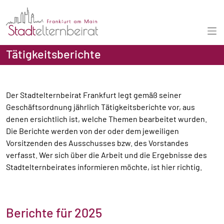
Tätigkeitsberichte
Der Stadtelternbeirat Frankfurt legt gemäß seiner
Geschäftsordnung jährlich Tätigkeitsberichte vor, aus
denen ersichtlich ist, welche Themen bearbeitet wurden.
Die Berichte werden von der oder dem jeweiligen
Vorsitzenden des Ausschusses bzw. des Vorstandes
verfasst. Wer sich über die Arbeit und die Ergebnisse des
Stadtelternbeirates informieren möchte, ist hier richtig.
Berichte für 2025