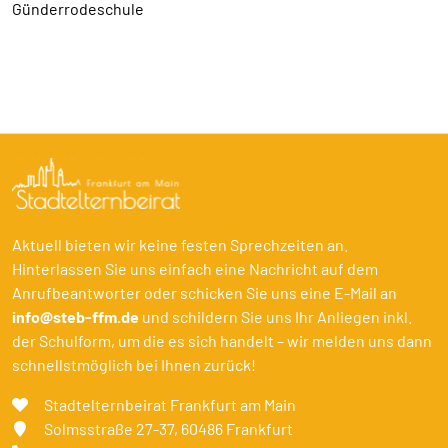
Günderrodeschule
Aktuell bieten wir keine festen Sprechzeiten an.
Hinterlassen Sie uns einfach eine Nachricht auf dem
Anrufbeantworter oder schicken Sie uns eine E-Mail an
info@steb-ffm.de
und schildern Sie uns Ihr Anliegen inkl.
der Schulform, um die es sich handelt – wir melden uns dann
schnellstmöglich bei Ihnen zurück!
Stadtelternbeirat Frankfurt am Main
Solmsstraße 27-37
, 60486 Frankfurt